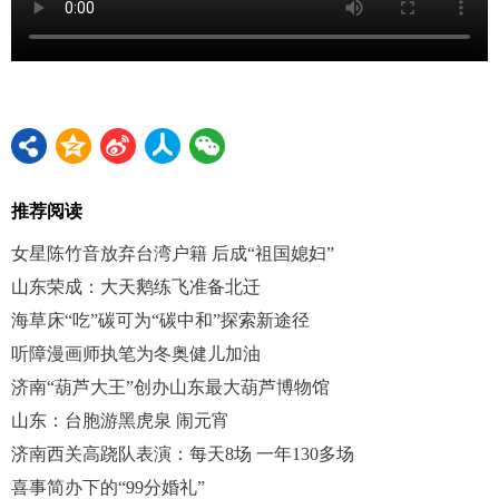
推荐阅读
女星陈竹音放弃台湾户籍 后成“祖国媳妇”
山东荣成：大天鹅练飞准备北迁
海草床“吃”碳可为“碳中和”探索新途径
听障漫画师执笔为冬奥健儿加油
济南“葫芦大王”创办山东最大葫芦博物馆
山东：台胞游黑虎泉 闹元宵
济南西关高跷队表演：每天8场 一年130多场
喜事简办下的“99分婚礼”