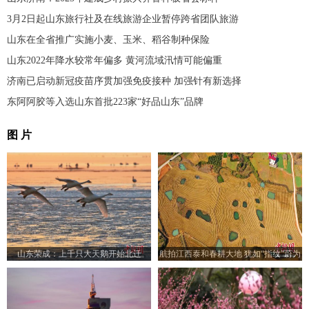
3月2日起山东旅行社及在线旅游企业暂停跨省团队旅游
山东在全省推广实施小麦、玉米、稻谷制种保险
山东2022年降水较常年偏多 黄河流域汛情可能偏重
济南已启动新冠疫苗序贯加强免疫接种 加强针有新选择
东阿阿胶等入选山东首批223家“好品山东”品牌
图 片
山东荣成：上千只大天鹅开始北迁
航拍江西泰和春耕大地 犹如“指纹”蔚为
壮观