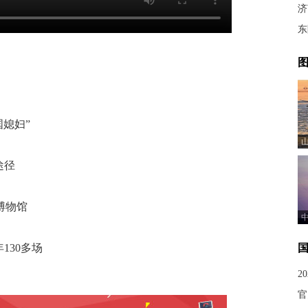
济
东
图
国媳妇”
途径
博物馆
130多场
2
官