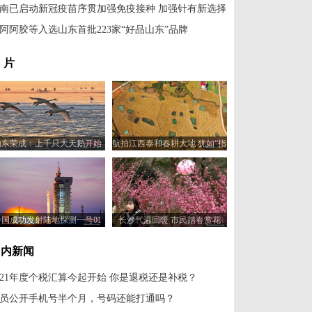
南已启动新冠疫苗序贯加强免疫接种 加强针有新选择
阿阿胶等入选山东首批223家“好品山东”品牌
 片
山东荣成：上千只大天鹅开始
航拍江西泰和春耕大地 犹如“指
北迁
纹”蔚为壮观
中国成功发射陆地探测一号01
长沙气温回暖 市民踏春赏花
组B星
国内新闻
021年度个税汇算今起开始 你是退税还是补税？
员公开手机号半个月，号码还能打通吗？