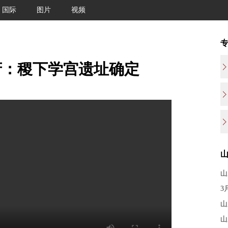
国际
图片
视频
府：稷下学宫遗址确定
山
3
山
山