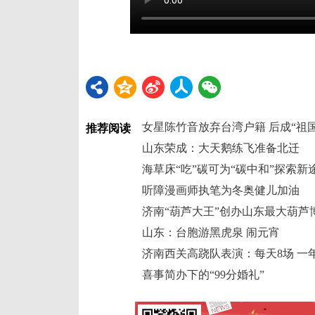
女星陈竹音放弃台湾户籍 后成“祖
推荐阅读
山东荣成：大天鹅练飞准备北迁
海草床“吃”碳可为“碳中和”探索新
听障漫画师执笔为冬奥健儿加油
济南“葫芦大王”创办山东最大葫芦
山东：台胞游黑虎泉 闹元宵
济南西关高跷队表演：每天8场 一年
喜事简办下的“99分婚礼”