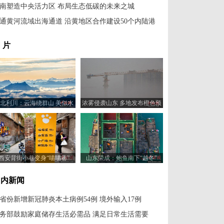
南塑造中央活力区 布局生态低碳的未来之城
通黄河流域出海通道 沿黄地区合作建设50个内陆港
 片
北利川：云海绕群山 美似水
浓雾侵袭山东 多地发布橙色预
墨画
警
西安背街小巷变身“喵喵巷”
山东荣成：鲍鱼南下“越冬”
国内新闻
1省份新增新冠肺炎本土病例54例 境外输入17例
务部鼓励家庭储存生活必需品 满足日常生活需要