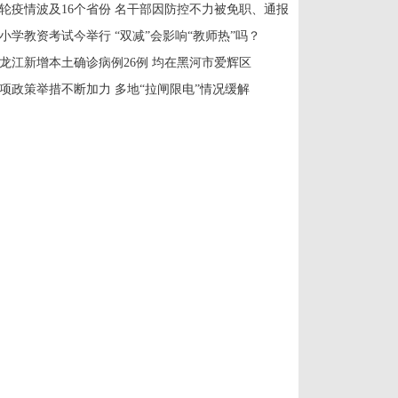
轮疫情波及16个省份 名干部因防控不力被免职、通报
小学教资考试今举行 “双减”会影响“教师热”吗？
龙江新增本土确诊病例26例 均在黑河市爱辉区
项政策举措不断加力 多地“拉闸限电”情况缓解