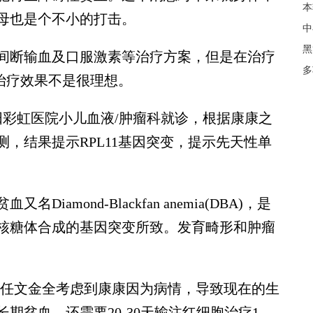
本
母也是个不小的打击。
中
黑
断输血及口服激素等治疗方案，但是在治疗
多
L，治疗效果不是很理想。
彩虹医院小儿血液/肿瘤科就诊，根据康康之
，结果提示RPL11基因突变，提示先天性单
mond-Blackfan anemia(DBA)，是
核糖体合成的基因突变所致。发育畸形和肿瘤
任文金全考虑到康康因为病情，导致现在的生
期贫血，还需要20-30天输注红细胞治疗1