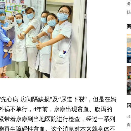
济
畅
图
湖
心病-房间隔缺损”及“尿道下裂”，但是在妈
料祸不单行，4年前，康康出现贫血、腹泻的
3
紧带着康康到当地医院进行检查，经过一系列
商
胞再生障碍性贫血。这个消息对本来就身体不