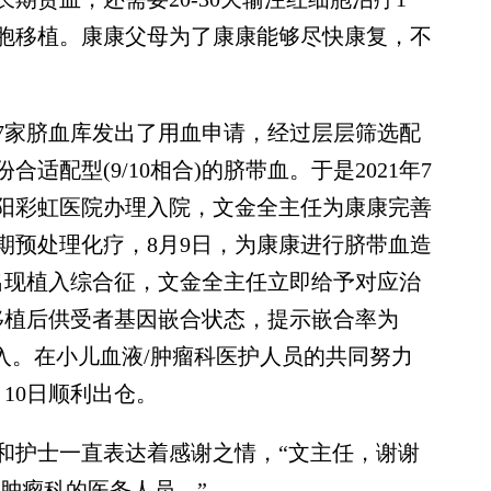
胞移植。康康父母为了康康能够尽快康复，不
家脐血库发出了用血申请，经过层层筛选配
配型(9/10相合)的脐带血。于是2021年7
咸阳彩虹医院办理入院，文金全主任为康康完善
期预处理化疗，8月9日，为康康进行脐带血造
出现植入综合征，文金全主任立即给予对应治
移植后供受者基因嵌合状态，提示嵌合率为
植入。在小儿血液/肿瘤科医护人员的共同努力
10日顺利出仓。
护士一直表达着感谢之情，“文主任，谢谢
肿瘤科的医务人员。”