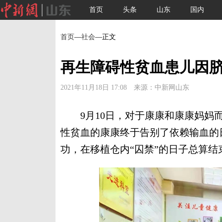
首页
头条
山东
国内
首页
—
社会
—正文
再生障碍性贫血患儿因
2021年11月18日 17:08 来源：中新网山东
9月10日，对于康康和康康妈妈而
性贫血的康康终于告别了依赖输血的
功，在移植仓内“囚禁”的日子总算结