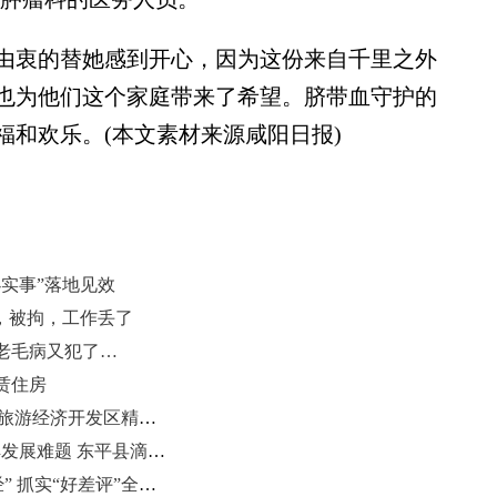
衷的替她感到开心，因为这份来自千里之外
也为他们这个家庭带来了希望。脐带血守护的
福和欢乐。(本文素材来源咸阳日报)
实事”落地见效
，被拘，工作丢了
老毛病又犯了…
赁住房
营商环境看泰安|携手共发展！泰安旅游经济开发区精准优化营商环境 赋能高质量发展
营商环境看泰安|聚焦企业需求 破解发展难题 东平县滴灌式服务助力营商环境优化升级
营商环境看泰安|新泰市念好“四字经” 抓实“好差评”全力打造政务营商环境新高地