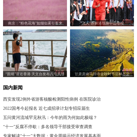
南京：“粉色花海”如烟似雾引客来
“飞人”苏炳添现身中山母校
“圆规”逼近香港 天文台发布八号风球
甘肃肃南马蹄寺金秋时节层林尽染
国内新闻
西安发现2例外省游客核酸检测阳性病例 在医院诊治
2022国考今起报名 近七成招录计划专招应届生
五问黄河流域罕见秋汛：今年的雨为何如此极端？
“十一”反腐不停歇：多名领导干部接受审查调查
专家解读“十一”大数据：黄金周揭示经济发展基本面