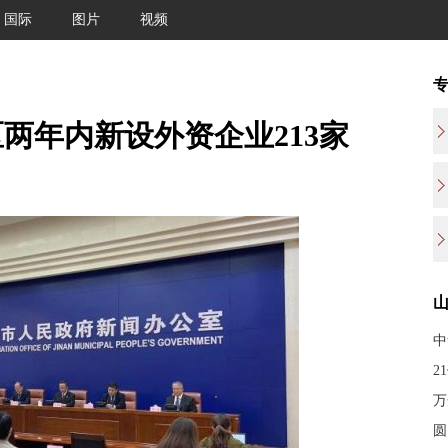
国际
图片
视频
两年内新设外资企业213家
中
2
万
圆