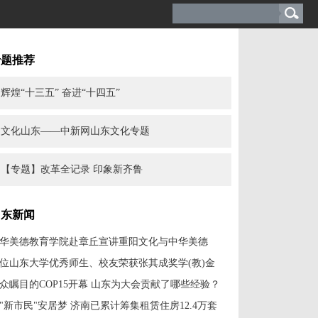
专题推荐
辉煌“十三五” 奋进“十四五”
文化山东——中新网山东文化专题
【专题】改革全记录 印象新齐鲁
山东新闻
华美德教育学院赴章丘宣讲重阳文化与中华美德
1位山东大学优秀师生、校友荣获张其成奖学(教)金
众瞩目的COP15开幕 山东为大会贡献了哪些经验？
"新市民"安居梦 济南已累计筹集租赁住房12.4万套