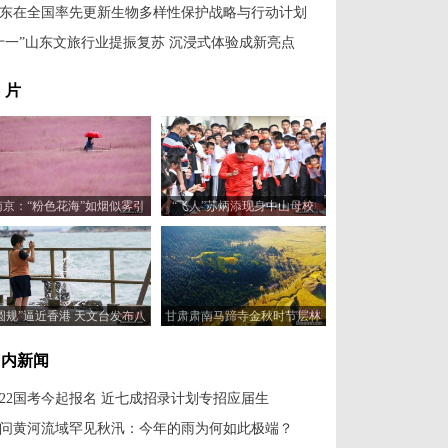
东在全国率先更新生物多样性保护战略与行动计划
十一”山东文旅行业提振复苏 沉浸式体验成新亮点
 片
南京：“粉色花海”如烟似雾引
“飞人”苏炳添现身中山母校
客来
圆规”逼近香港 天文台发布八
甘肃肃南马蹄寺金秋时节层林
号风球
尽染
国内新闻
022国考今起报名 近七成招录计划专招应届生
问黄河流域罕见秋汛：今年的雨为何如此极端？