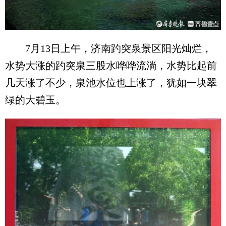
7月13日上午，济南趵突泉景区阳光灿烂，
水势大涨的趵突泉三股水哗哗流淌，水势比起前
几天涨了不少，泉池水位也上涨了，犹如一块翠
绿的大碧玉。