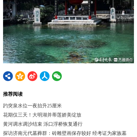
推荐阅读
趵突泉水位一夜抬升25厘米
花期仅三天！大明湖并蒂莲娇美绽放
黄河调水调沙结束 泺口浮桥恢复通行
探访济南元代墓葬群：砖雕壁画保存较好 经考证为家族墓