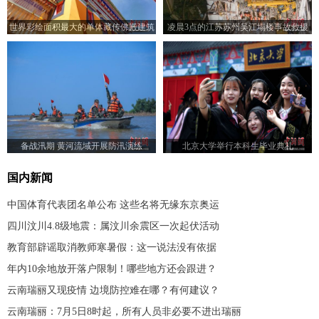
世界彩绘面积最大的单体藏传佛殿建筑
凌晨3点的江苏苏州吴江塌楼事故救援
在青海被认证
现场
备战汛期 黄河流域开展防汛演练
北京大学举行本科生毕业典礼
国内新闻
中国体育代表团名单公布 这些名将无缘东京奥运
四川汶川4.8级地震：属汶川余震区一次起伏活动
教育部辟谣取消教师寒暑假：这一说法没有依据
年内10余地放开落户限制！哪些地方还会跟进？
云南瑞丽又现疫情 边境防控难在哪？有何建议？
云南瑞丽：7月5日8时起，所有人员非必要不进出瑞丽