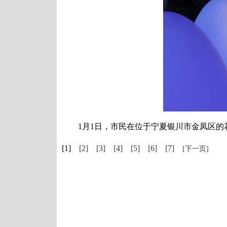
1月1日，市民在位于宁夏银川市金凤区的花
[1]
[2]
[3]
[4]
[5]
[6]
[7]
[下一页]