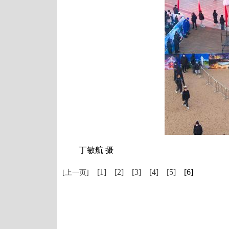
丁敏航 摄
[1]
[2]
[3]
[4]
[5]
[6]
[上一页]