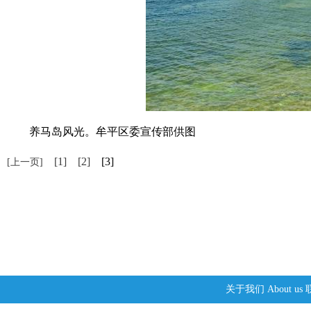
养马岛风光。牟平区委宣传部供图
[1]
[2]
[3]
[上一页]
关于我们
About us