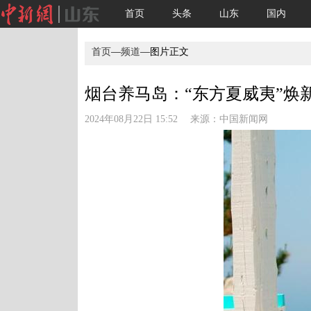
首页
头条
山东
国内
首页
—
频道
—图片正文
烟台养马岛：“东方夏威夷”焕新颜
2024年08月22日 15:52 来源：
中国新闻网