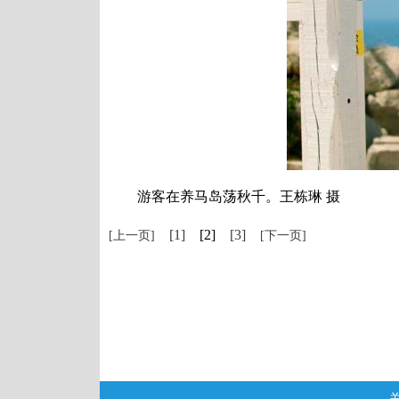
游客在养马岛荡秋千。王栋琳 摄
[1]
[2]
[3]
[上一页]
[下一页]