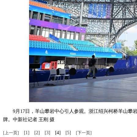
9月17日，羊山攀岩中心引人参观。浙江绍兴柯桥羊山攀岩
牌。中新社记者 王刚 摄
[1]
[2]
[3]
[4]
[5]
[上一页]
[下一页]