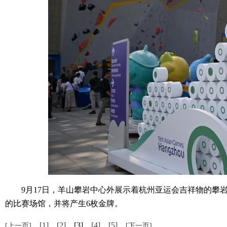
9月17日，羊山攀岩中心外展示着杭州亚运会吉祥物的攀岩
的比赛场馆，并将产生6枚金牌。
[1]
[2]
[3]
[4]
[5]
[上一页]
[下一页]