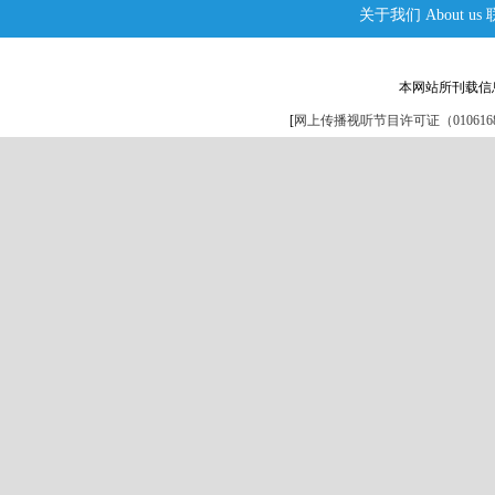
关于我们
About us
本网站所刊载信
[
网上传播视听节目许可证（0106168