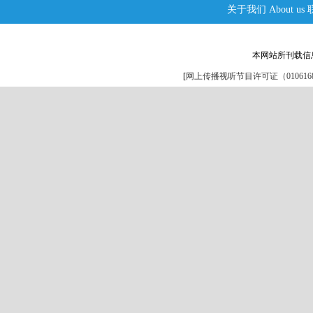
关于我们
About us
本网站所刊载信
[
网上传播视听节目许可证（0106168