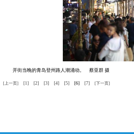
开街当晚的青岛登州路人潮涌动。 蔡亚群 摄
[1]
[2]
[3]
[4]
[5]
[6]
[7]
[上一页]
[下一页]