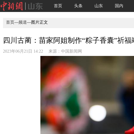
首页
头条
山东
国内
首页
—
频道
—图片正文
四川古蔺：苗家阿姐制作“粽子香囊”祈福端
2023年06月21日 14:22 来源：
中国新闻网