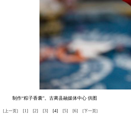
制作“粽子香囊”。古蔺县融媒体中心 供图
[1]
[2]
[3]
[4]
[5]
[6]
[上一页]
[下一页]