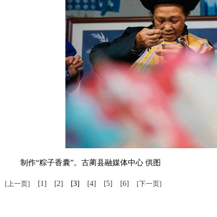
制作“粽子香囊”。古蔺县融媒体中心 供图
[1]
[2]
[3]
[4]
[5]
[6]
[上一页]
[下一页]