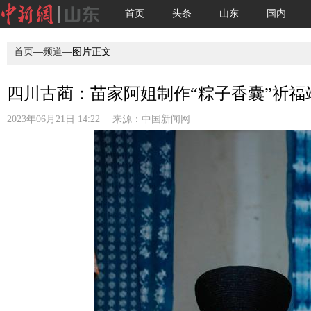
首页
头条
山东
国内
首页
—
频道
—图片正文
四川古蔺：苗家阿姐制作“粽子香囊”祈福端
2023年06月21日 14:22 来源：
中国新闻网