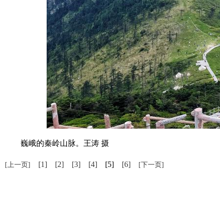
巍峨的秦岭山脉。王涛 摄
[1]
[2]
[3]
[4]
[5]
[6]
[上一页]
[下一页]