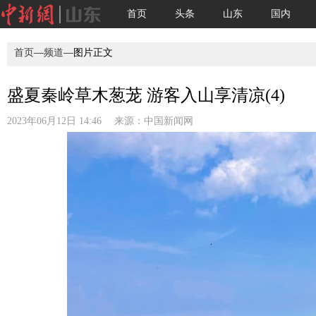
首页
头条
山东
国内
首页
—
频道
—图片正文
盛夏秦岭草木葱茏 游客入山享清凉(4)
2023年06月12日 14:46 来源：
中国新闻网