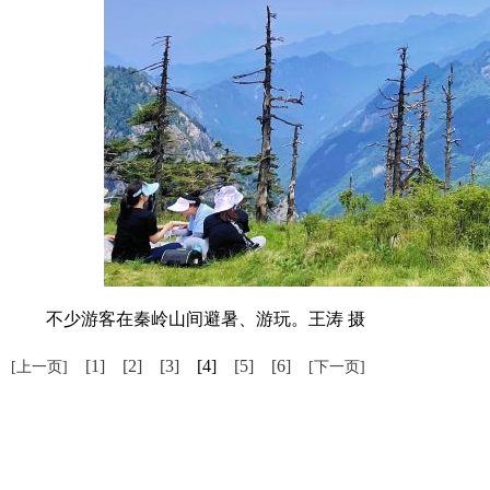
不少游客在秦岭山间避暑、游玩。王涛 摄
[1]
[2]
[3]
[4]
[5]
[6]
[上一页]
[下一页]