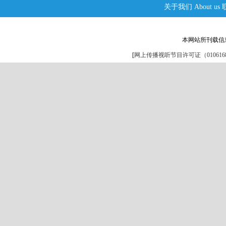
关于我们
About us
本网站所刊载信
[
网上传播视听节目许可证（0106168