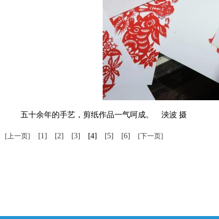
五十余年的手艺，剪纸作品一气呵成。 泱波 摄
[1]
[2]
[3]
[4]
[5]
[6]
[上一页]
[下一页]