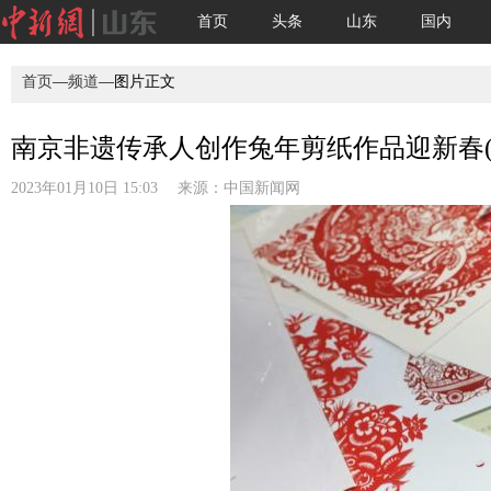
首页
头条
山东
国内
首页
—
频道
—图片正文
南京非遗传承人创作兔年剪纸作品迎新春(
2023年01月10日 15:03 来源：
中国新闻网