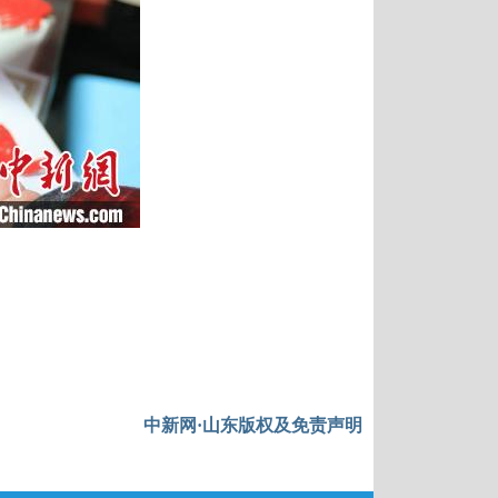
中新网·山东版权及免责声明