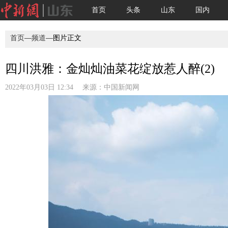
首页
头条
山东
国内
首页
—
频道
—图片正文
四川洪雅：金灿灿油菜花绽放惹人醉(2)
2022年03月03日 12:34 来源：
中国新闻网