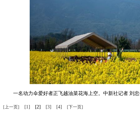
一名动力伞爱好者正飞越油菜花海上空。中新社记者 刘忠
[1]
[2]
[3]
[4]
[上一页]
[下一页]