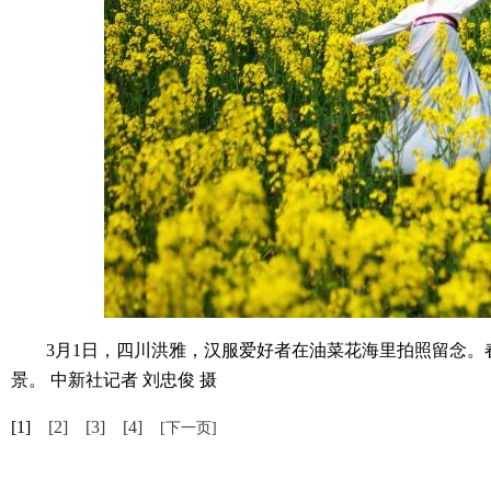
3月1日，四川洪雅，汉服爱好者在油菜花海里拍照留念。春
景。 中新社记者 刘忠俊 摄
[1]
[2]
[3]
[4]
[下一页]