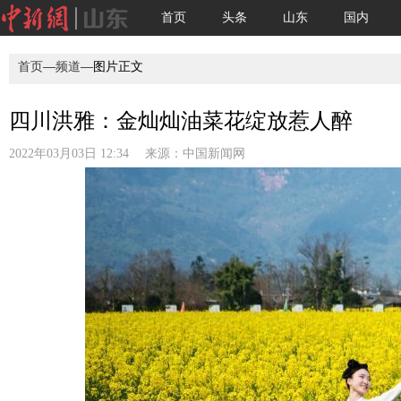
首页
头条
山东
国内
首页
—
频道
—图片正文
四川洪雅：金灿灿油菜花绽放惹人醉
2022年03月03日 12:34 来源：
中国新闻网