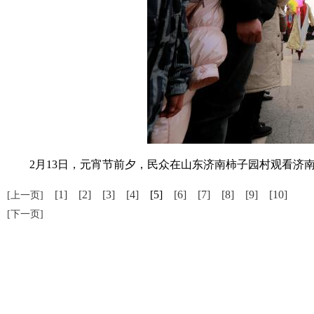
2月13日，元宵节前夕，民众在山东济南柿子园村观看济南
[1]
[2]
[3]
[4]
[5]
[6]
[7]
[8]
[9]
[10]
[上一页]
[下一页]