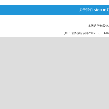
关于我们
About us
本网站所刊载信
[
网上传播视听节目许可证（0106168