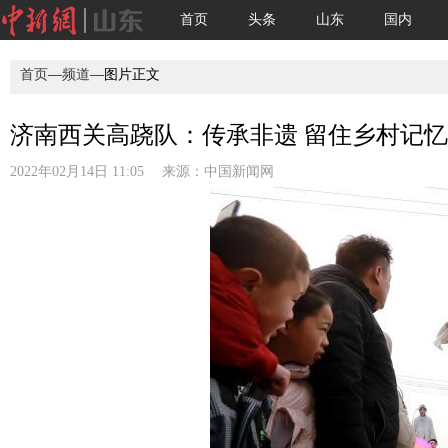
首页
头条
山东
国内
首页
—
频道
—图片正文
济南西关高跷队：传承非遗 留住乡村记忆(
2022年02月14日 11:05 来源：
中国新闻网