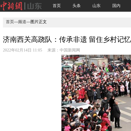
首页
头条
山东
国内
首页
—
频道
—图片正文
济南西关高跷队：传承非遗 留住乡村记忆(
2022年02月14日 11:05 来源：
中国新闻网