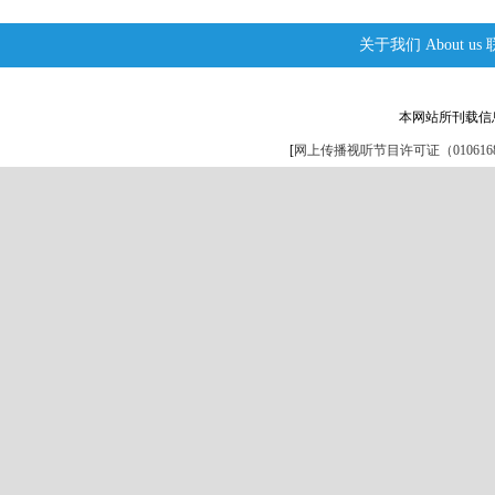
关于我们
About us
本网站所刊载信
[
网上传播视听节目许可证（0106168