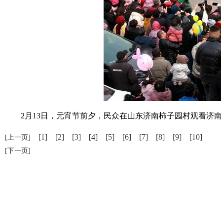
2月13日，元宵节前夕，民众在山东济南柿子园村观看济南
[1]
[2]
[3]
[4]
[5]
[6]
[7]
[8]
[9]
[10]
[上一页]
[下一页]