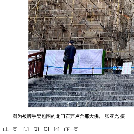
图为被脚手架包围的龙门石窟卢舍那大佛。 张亚光 摄
[1]
[2]
[3]
[4]
[上一页]
[下一页]