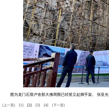
图为龙门石窟卢舍那大佛周围已经竖立起脚手架。 张亚光
[1]
[2]
[3]
[4]
[上一页]
[下一页]