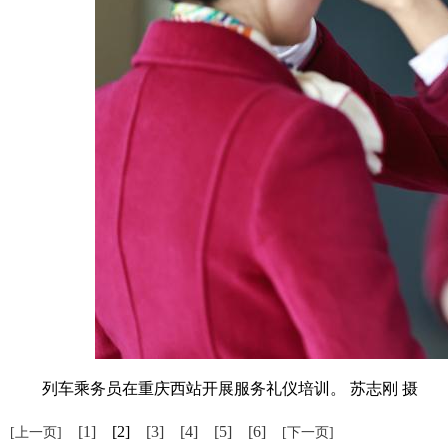
列车乘务员在重庆西站开展服务礼仪培训。 苏志刚 摄
[1]
[2]
[3]
[4]
[5]
[6]
[上一页]
[下一页]