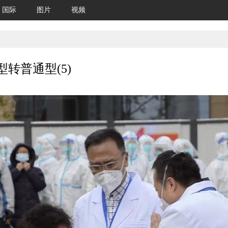
国际
图片
视频
转普通型(5)