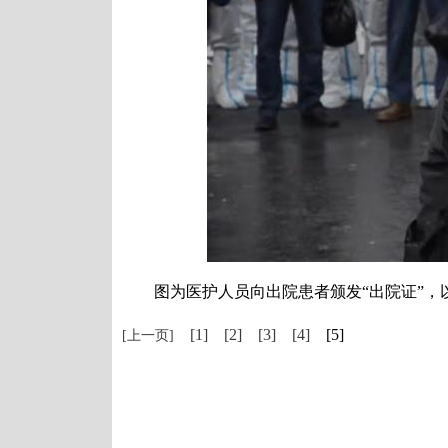
图为医护人员向出院患者颁发“出院证”，以及
[1]
[2]
[3]
[4]
[5]
[上一页]