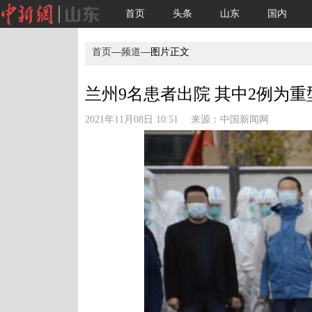
首页
头条
山东
国内
首页
—
频道
—图片正文
兰州9名患者出院 其中2例为重型
2021年11月08日 10:51 来源：
中国新闻网