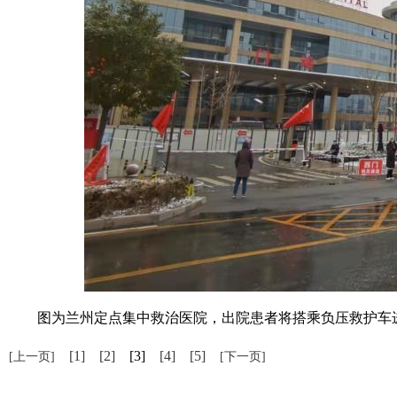
图为兰州定点集中救治医院，出院患者将搭乘负压救护车进行
[1]
[2]
[3]
[4]
[5]
[上一页]
[下一页]