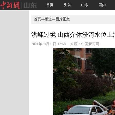
首页
头条
山东
国内
首页
—
频道
—图片正文
洪峰过境 山西介休汾河水位上涨
2021年10月11日 12:58 来源：
中国新闻网