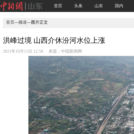
首页
头条
山东
国内
首页
—
频道
—图片正文
洪峰过境 山西介休汾河水位上涨
2021年10月11日 12:58 来源：
中国新闻网