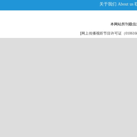
关于我们
About us
本网站所刊载信
[
网上传播视听节目许可证（0106168