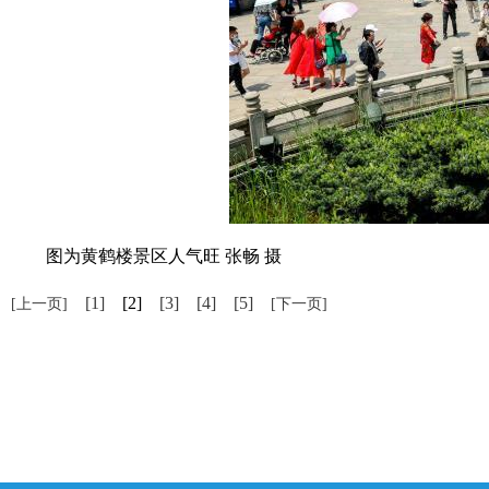
图为黄鹤楼景区人气旺 张畅 摄
[1]
[2]
[3]
[4]
[5]
[上一页]
[下一页]