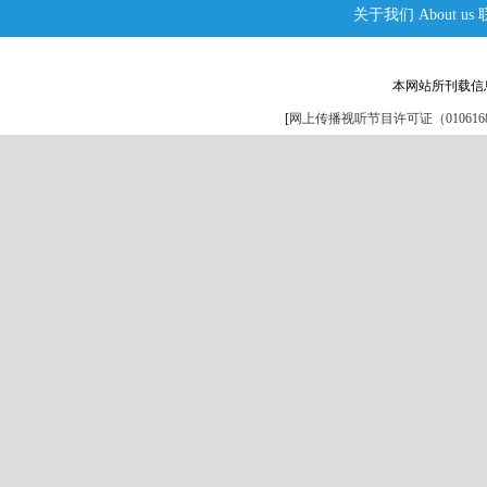
关于我们
About us
本网站所刊载信
[
网上传播视听节目许可证（0106168