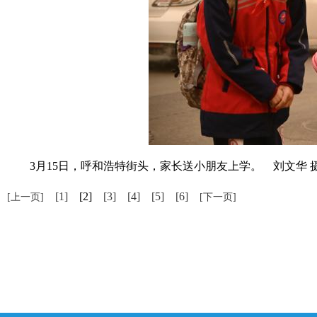
3月15日，呼和浩特街头，家长送小朋友上学。 刘文华 
[1]
[2]
[3]
[4]
[5]
[6]
[上一页]
[下一页]