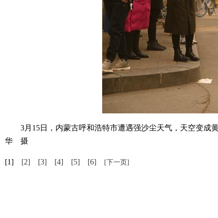
3月15日，内蒙古呼和浩特市遭遇强沙尘天气，天空变成黄色
华 摄
[1]
[2]
[3]
[4]
[5]
[6]
[下一页]