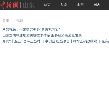
首页
头条
山东
国内
国际
图片
视频
首页
——视频
科普视频：千米盐穴变身“超级充电宝”
山东加快构建地质关键技术体系 服务经济高质量发展
开局“十五五” 奋斗正当时·干事创业 担当尽责丨树牢正确政绩观 干在