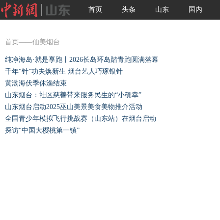
首页
头条
山东
国内
国际
图片
视频
首页
——仙美烟台
纯净海岛·就是享跑丨2026长岛环岛踏青跑圆满落幕
千年“针”功夫焕新生 烟台艺人巧琢银针
黄渤海伏季休渔结束
山东烟台：社区慈善带来服务民生的“小确幸”
山东烟台启动2025巫山美景美食美物推介活动
全国青少年模拟飞行挑战赛（山东站）在烟台启动
探访“中国大樱桃第一镇”