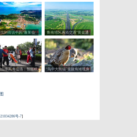
找到传说中的“蓬莱仙
鲁南地区再添交通“黄金通
”？这里或许“有求必应”
道” 助力区域经济协同发展
访山东高考现场：智能机
“鸟中大熊猫”黄腹角雉现身
器人“趣味护考”
福建建瓯
图
21034286号-7
]