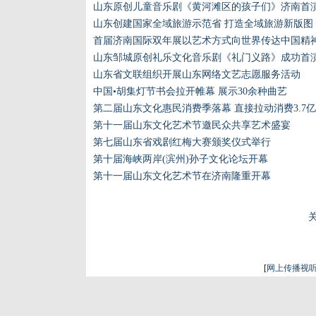
山东原创儿童音乐剧《黄河滩区的孩子们》济南首
山东创建国家全域旅游示范省 打造全域旅游新版图
首届济南国际双年展以艺术方式向世界传达中国精
山东邹城原创礼乐文化音乐剧《礼门义路》成功首
山东省文联组织开展山东网络文艺志愿服务活动
中国•胡集灯节书会拉开帷幕 展示30余种曲艺
第二届山东文化惠民消费季落幕 直接拉动消费3.7
第十一届山东文化艺术节邀民众共享艺术盛宴
第七届山东省戏剧红梅大赛颁奖仪式举行
第十届海峡两岸(滨州)孙子文化论坛开幕
第十一届山东文化艺术节在济南隆重开幕
[
网上传播视听节