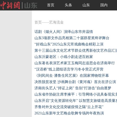
首页
头条
山东
国内
首页
——艺海流金
话剧《烟火人间》演绎山东市井温情
山东3项群文作品亮相第二十届群星奖终评舞台
“好戏山东”2025山东元宵戏曲晚会精彩上演
第十三届山东文化艺术节群众优秀新创文艺作品汇
山东沂蒙老区：小戏小剧走进百姓家
山东著名表演艺术家王玉梅同志追思会在济南举行
“汉语桥”线上团组语言学习冬令营正式开营
《到民间去·潘鲁生民艺展》在国家博物馆开幕
决胜脱贫攻坚 沙画舞台剧《黄河魂》首次在济公演
济南街头艺人“持证上岗” 告别“打游击”自由逐梦
山东省作协副主席李掖平：引导网络小说具备现实
山东开启“文化资源转化年” 以智慧文旅锻造高质量
齐鲁对外文化交流突破疫情之隔“云上开花”
2021山东新年文艺晚会歌舞专场跨年夜热演