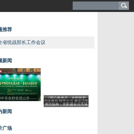
题推荐
全省统战部长工作会议
频新闻
26中非友好走进山东——
《同心敬老兵，光影映初
寻味滕州 惬意生活 邂逅温暖
非文化嘉年华活动开幕
潍坊临朐：光影盛会点亮城
心》
人心的“烟火气”
市之光
内新闻
片广场