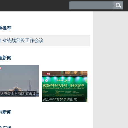
题推荐
全省统战部长工作会议
频新闻
万人齐聚山东海阳 直击捷
寻味滕州 智启未来 体验古今
寻味滕州 一眼万年 领略厚重
三号遥十二运载火箭海上
2026中非友好走进山东——
交融的“科技感”
绵长的“文化味”
发射瞬间
鲁非文化嘉年华活动开幕
内新闻