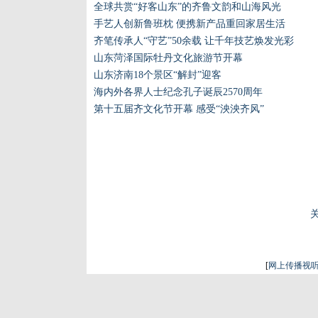
全球共赏“好客山东”的齐鲁文韵和山海风光
手艺人创新鲁班枕 便携新产品重回家居生活
齐笔传承人“守艺”50余载 让千年技艺焕发光彩
山东菏泽国际牡丹文化旅游节开幕
山东济南18个景区“解封”迎客
海内外各界人士纪念孔子诞辰2570周年
第十五届齐文化节开幕 感受“泱泱齐风”
[
网上传播视听节