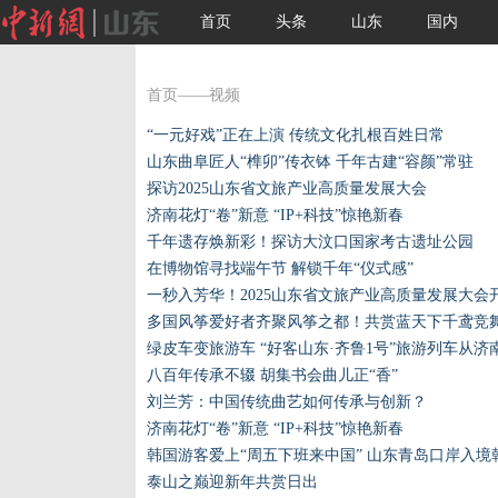
首页
头条
山东
国内
首页
——视频
“一元好戏”正在上演 传统文化扎根百姓日常
山东曲阜匠人“榫卯”传衣钵 千年古建“容颜”常驻
探访2025山东省文旅产业高质量发展大会
济南花灯“卷”新意 “IP+科技”惊艳新春
千年遗存焕新彩！探访大汶口国家考古遗址公园
在博物馆寻找端午节 解锁千年“仪式感”
一秒入芳华！2025山东省文旅产业高质量发展大会
多国风筝爱好者齐聚风筝之都！共赏蓝天下千鸢竞
绿皮车变旅游车 “好客山东·齐鲁1号”旅游列车从济
八百年传承不辍 胡集书会曲儿正“香”
刘兰芳：中国传统曲艺如何传承与创新？
济南花灯“卷”新意 “IP+科技”惊艳新春
韩国游客爱上“周五下班来中国” 山东青岛口岸入
泰山之巅迎新年共赏日出