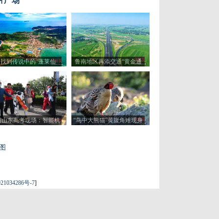
片广场
找到传说中的“蓬莱仙
鲁南地区再添交通“黄金通
”？这里或许“有求必应”
道” 助力区域经济协同发展
访山东高考现场：智能机
“鸟中大熊猫”黄腹角雉现身
器人“趣味护考”
福建建瓯
图
21034286号-7
]