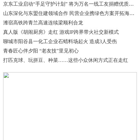
京东工业启动“手足守护计划” 将为万名一线工友捐赠优质防护用品
山东深化与东盟住建领域合作 民营企业携绿色方案开拓海外市场
潍宿高铁跨青兰高速连续梁顺利合龙
真人版《胡闹厨房》走红 游戏IP跨界带火社交新模式
聊城市阳谷县一化工企业石蜡料场起火 造成3人受伤
青春匠心伴夕阳 “老友技”里见初心
打匹克球、玩拼豆、种菜……这些小众休闲方式正在走红