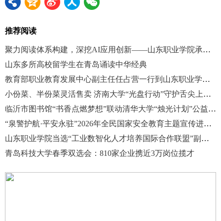
推荐阅读
聚力阅读体系构建，深挖AI应用创新——山东职业学院承办2026年山东省高职院校图书馆工作会议
山东多所高校留学生在青岛诵读中华经典
教育部职业教育发展中心副主任任占营一行到山东职业学院调研指导“新双高”改革试点工作
小份菜、半份菜灵活售卖 济南大学“光盘行动”守护舌尖上的文明
临沂市图书馆“书香点燃梦想”联动清华大学“烛光计划”公益助学讲座活动举行
“泉警护航·平安永驻”2026年全民国家安全教育主题宣传进高校特别活动在山东职业学院举办
山东职业学院当选“工业数智化人才培养国际合作联盟”副理事长单位
青岛科技大学春季双选会：810家企业携近3万岗位揽才