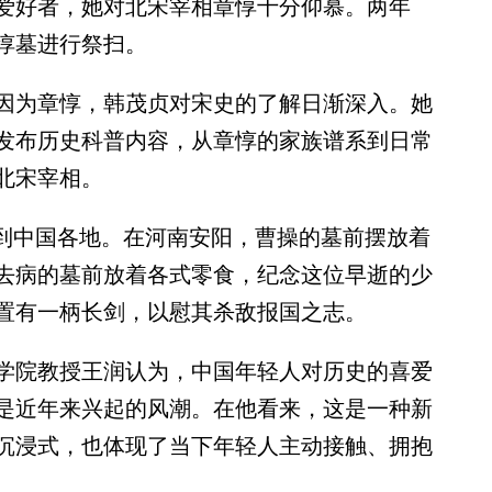
好者，她对北宋宰相章惇十分仰慕。两年
惇墓进行祭扫。
为章惇，韩茂贞对宋史的了解日渐深入。她
发布历史科普内容，从章惇的家族谱系到日常
北宋宰相。
到中国各地。在河南安阳，曹操的墓前摆放着
去病的墓前放着各式零食，纪念这位早逝的少
置有一柄长剑，以慰其杀敌报国之志。
院教授王润认为，中国年轻人对历史的喜爱
是近年来兴起的风潮。在他看来，这是一种新
沉浸式，也体现了当下年轻人主动接触、拥抱