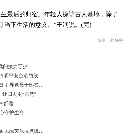
生最后的归宿。年轻人探访古人墓地，除了
当下生活的意义。”王润说。(完)
编辑：孙婷婷
7载的接力守护
牢清明平安空港防线
融通旅发济南鲁中酒店党委清明祭扫 引导党员干部答好政绩观“三问”
，让归去更“自然”
自由舒适
暖心守护生命
2026年威海高新区足球超级联赛开幕 以绿茵竞技点燃健身热情