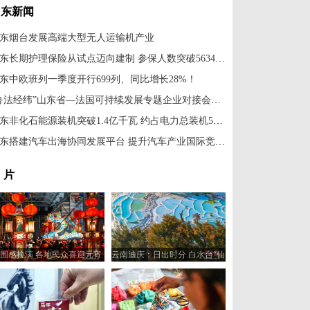
山东新闻
东烟台发展高端大型无人运输机产业
山东长期护理保险从试点迈向建制 参保人数突破5634万人
东中欧班列一季度开行699列、同比增长28%！
“鲁法经纬”山东省—法国可持续发展专题企业对接会在济南举行
山东非化石能源装机突破1.4亿千瓦 约占电力总装机55%
山东搭建汽车出海协同发展平台 提升汽车产业国际竞争力
 片
围感拉满 各地民众喜迎元宵
云南迪庆：日出时分 白水台“仙
佳节
人遗田”染金边