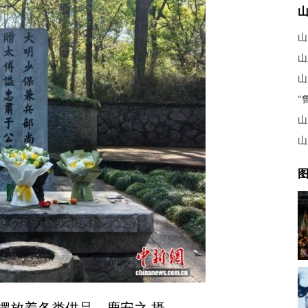
山
山
图
氛