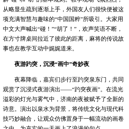
从略显生疏到逐渐上手，外国友人们很快便被这
项充满智慧与趣味的“中国国粹”所吸引。大家用
中文大声喊出“碰！”“胡了！”，欢声笑语不断，
在方寸牌桌间拉近了彼此的距离，麻将的传说故
事也在教学互动中娓娓道来。
夜游趵突，沉浸“画中”奇妙夜
夜幕降临，嘉宾们步行至趵突泉东门，共同
观赏了沉浸式夜游演出——“趵突夜画”。在流光
溢彩的灯光与雾气中，济南的夜被赋予了全新的
诗意。演出以泉水为背景，将传统文化与现代科
技巧妙融合，让观众仿佛置身于一幅流动的画卷
之中，为充实的一天画上了浪漫的句点。