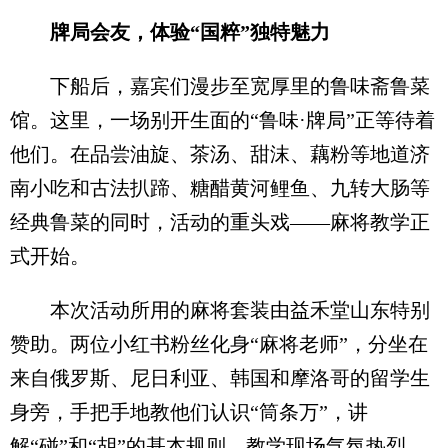
牌局会友，体验“国粹”独特魅力
下船后，嘉宾们漫步至宽厚里的鲁味斋鲁菜
馆。这里，一场别开生面的“鲁味·牌局”正等待着
他们。在品尝油旋、茶汤、甜沫、藕粉等地道济
南小吃和古法扒蹄、糖醋黄河鲤鱼、九转大肠等
经典鲁菜的同时，活动的重头戏——麻将教学正
式开始。
本次活动所用的麻将套装由益禾堂山东特别
赞助。两位小红书粉丝化身“麻将老师”，分坐在
来自俄罗斯、尼日利亚、韩国和摩洛哥的留学生
身旁，手把手地教他们认识“筒条万”，讲
解“碰”和“胡”的基本规则。教学现场气氛热烈，