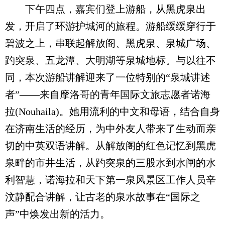
下午四点，嘉宾们登上游船，从黑虎泉出
发，开启了环游护城河的旅程。游船缓缓穿行于
碧波之上，串联起解放阁、黑虎泉、泉城广场、
趵突泉、五龙潭、大明湖等泉城地标。与以往不
同，本次游船讲解迎来了一位特别的“泉城讲述
者”——来自摩洛哥的青年国际文旅志愿者诺海
拉(Nouhaila)。她用流利的中文和母语，结合自身
在济南生活的经历，为中外友人带来了生动而亲
切的中英双语讲解。从解放阁的红色记忆到黑虎
泉畔的市井生活，从趵突泉的三股水到水闸的水
利智慧，诺海拉和天下第一泉风景区工作人员辛
汶静配合讲解，让古老的泉水故事在“国际之
声”中焕发出新的活力。