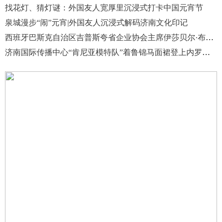
找花灯、猜灯谜：外国友人宽厚里沉浸式打卡中国元宵节
泉城漫步“闹”元宵|外国友人沉浸式解码济南文化印记
西班牙巴斯克自治区吉普斯夸省企业协会主席伊莎贝尔·布斯托一行来章丘区考察座谈
济南国际传播中心“肯尼亚模特队”着鲁锦马面裙登上内罗毕春晚