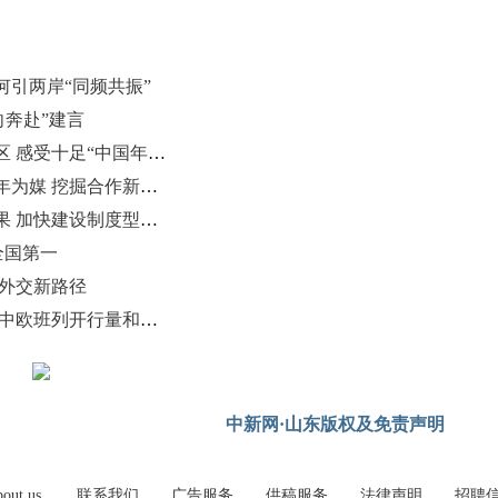
引两岸“同频共振”
向奔赴”建言
上合组织国家留学生走进上合示范区 感受十足“中国年味”
山东省政协委员呼吁：鲁港澳以青年为媒 挖掘合作新机遇
上合示范区2025年推出20项创新成果 加快建设制度型开放示范区
全国第一
间外交新路径
全年到发1225列 2025年上合示范区中欧班列开行量和货运量创新高
中新网·山东版权及免责声明
out us
联系我们
广告服务
供稿服务
法律声明
招聘