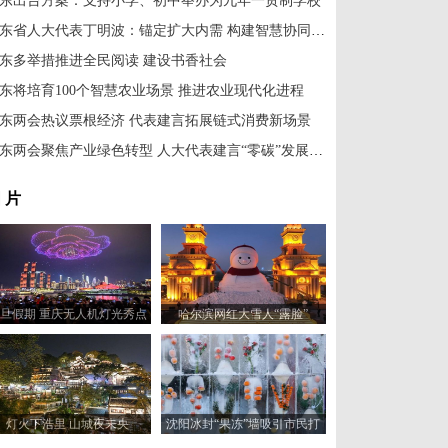
东出台方案：支持小学、初中举办为九年一贯制学校
山东省人大代表丁明波：锚定扩大内需 构建智慧协同的产业生态链
东多举措推进全民阅读 建设书香社会
东将培育100个智慧农业场景 推进农业现代化进程
东两会热议票根经济 代表建言拓展链式消费新场景
山东两会聚焦产业绿色转型 人大代表建言“零碳”发展新路径
 片
旦假期 重庆无人机灯光秀点
哈尔滨网红大雪人“露脸”
亮绚丽夜空
灯火下浩里 山城夜未央
沈阳冰封“果冻”墙吸引市民打
卡