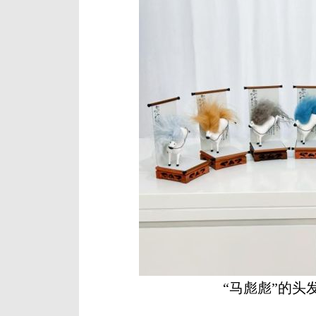
“马彪彪”的