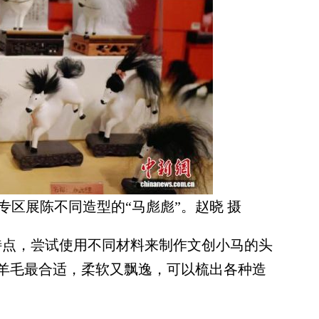
专区展陈不同造型的“马彪彪”。赵晓 摄
点，尝试使用不同材料来制作文创小马的头
羊毛最合适，柔软又飘逸，可以梳出各种造