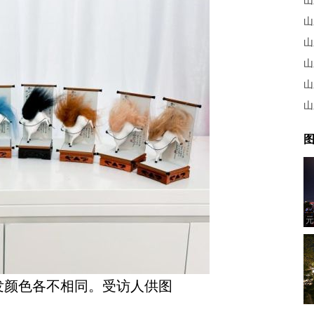
山
山
山
山
图
元
头发颜色各不相同。受访人供图