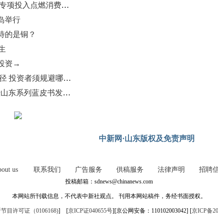
2026山东迎新春消费季启动 75亿元专项投入点燃消费热潮
岛举行
期待的是铜？
生
投资→
投资铜条火了 目前尚无明确回收路径 投资者须规避哪些风险
“2026年山东省经济社会形势分析暨山东系列蓝皮书发布会”在济南举办
中新网·山东版权及免责声明
out us
联系我们
广告服务
供稿服务
法律声明
招聘
投稿邮箱：sdnews@chinanews.com
本网站所刊载信息，不代表中新社观点。 刊用本网站稿件，务经书面授权。
目许可证（0106168)
] [
京ICP证040655号
][京公网安备：110102003042] [
京ICP备20