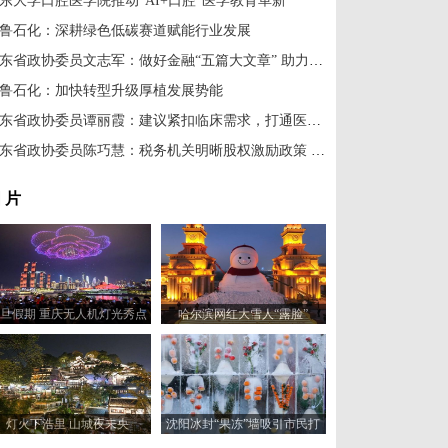
东大学口腔医学院推动“AI+口腔”医学教育革新
鲁石化：深耕绿色低碳赛道赋能行业发展
山东省政协委员文志军：做好金融“五篇大文章” 助力山东高质量发展
鲁石化：加快转型升级厚植发展势能
山东省政协委员谭丽霞：建议紧扣临床需求，打通医工转化“最后一公里”
山东省政协委员陈巧慧：税务机关明晰股权激励政策 激活人才创新动能
 片
旦假期 重庆无人机灯光秀点
哈尔滨网红大雪人“露脸”
亮绚丽夜空
灯火下浩里 山城夜未央
沈阳冰封“果冻”墙吸引市民打
卡