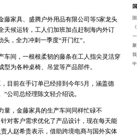
藤家具、盛腾户外用品有限公司等5家龙头
《
全天候运转，工人们加班加点赶制海内外订
劲头，全力冲刺一季度“开门红”。
聚
我
车间，一根根柔韧的藤条在工人指尖灵活穿
中
成型为各种桌椅、吊篮等产品部件。
，目前在手订单已经排到今年5月，涵盖德
。”公司总经理陈文轻介绍说。
量，金藤家具的生产车间同样忙碌不
，针对客户需求优化了产品设计，现在每天能
业负责人赵希贵表示，借助跨境电商与国外实体