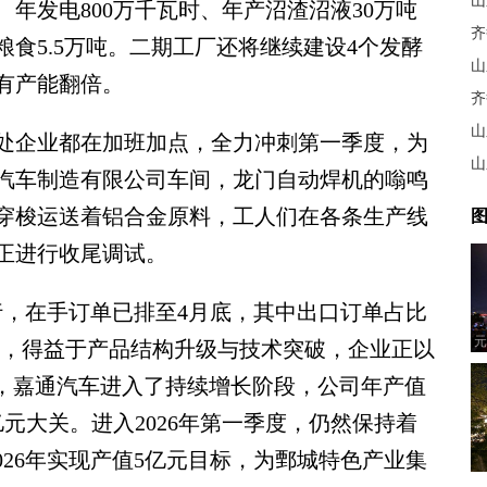
山
米、年发电800万千瓦时、年产沼渣沼液30万吨
齐
食5.5万吨。二期工厂还将继续建设4个发酵
有产能翻倍。
齐
企业都在加班加点，全力冲刺第一季度，为
汽车制造有限公司车间，龙门自动焊机的嗡鸣
穿梭运送着铝合金原料，工人们在各条生产线
图
正进行收尾调试。
，在手订单已排至4月底，其中出口订单占比
元
绍，得益于产品结构升级与技术突破，企业正以
来，嘉通汽车进入了持续增长阶段，公司年产值
破3亿元大关。进入2026年第一季度，仍然保持着
2026年实现产值5亿元目标，为鄄城特色产业集