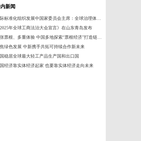
国内新闻
国际标准化组织发展中国家委员会主席：全球治理体系改革应共建共享
2025年全球工商法治大会宣言》在山东青岛发布
一张票根、多重体验 中国多地探索“票根经济”打造链式消费新场景
焦绿色发展 中新携手共拓可持续合作新未来
国稳居全球最大轻工产品生产国和出口国
国经济靠实体经济起家 也要靠实体经济走向未来