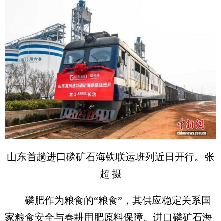
山东首趟进口磷矿石海铁联运班列近日开行。张
超 摄
磷肥作为粮食的“粮食”，其供应稳定关系国
家粮食安全与春耕用肥原料保障。进口磷矿石海