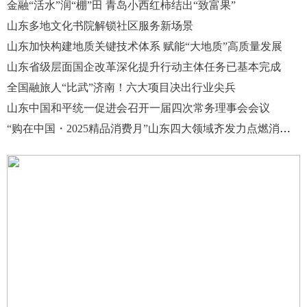
金融“活水”润“棚”田 青岛小西红柿结出“致富果”
山东多地文化书院解锁社区服务新场景
山东加快构建地质关键技术体系 赋能“大地质”高质量发展
山东省级层面国企改革深化提升行动主体任务已基本完成
全国融旅人“比武”济南！六大项目决出行业尖兵
山东中国和平统一促进会召开一届四次常务理事会会议
“购在中国・2025精品消费月”山东四大领域齐发力点燃消费热潮