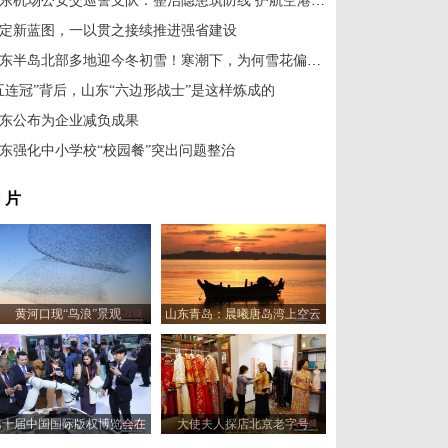
山东机场公安交巡警支队：整治隐患筑防线 护航空港平安行
定新蓝图，一以贯之接续推进强省建设
山东半岛北部多地迎今冬初雪！寒潮下，为何雪花偏爱烟威？
五连冠”背后，山东“六边形战士”是这样炼成的
东公布为企业减负成果
东强化中小学校“校园餐”突出问题整治
 片
黄河口现“鸟浪”景观
山东青岛：晨曦唐岛湾上空云
霞变幻 宛如油画
第十届中国国际版权博览会在
大使夫人探店北京老字号
山东青岛开幕