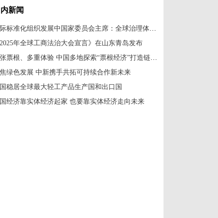
国内新闻
国际标准化组织发展中国家委员会主席：全球治理体系改革应共建共享
2025年全球工商法治大会宣言》在山东青岛发布
一张票根、多重体验 中国多地探索“票根经济”打造链式消费新场景
焦绿色发展 中新携手共拓可持续合作新未来
国稳居全球最大轻工产品生产国和出口国
国经济靠实体经济起家 也要靠实体经济走向未来