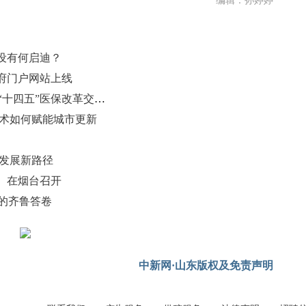
编辑：孙婷婷
设有何启迪？
府门户网站上线
（聚焦“十四五” 展现新担当）山东“十四五”医保改革交惠民答卷
技术如何赋能城市更新
量发展新路径
）在烟台召开
”的齐鲁答卷
中新网·山东版权及免责声明