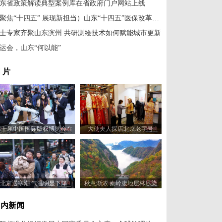
东省政策解读典型案例库在省政府门户网站上线
（聚焦“十四五” 展现新担当）山东“十四五”医保改革交惠民答卷
士专家齐聚山东滨州 共研测绘技术如何赋能城市更新
运会，山东“何以能”
 片
第十届中国国际版权博览会在
大使夫人探店北京老字号
山东青岛开幕
北京遇寒潮 气温明显下降
秋意渐浓 秦岭腹地层林尽染
国内新闻