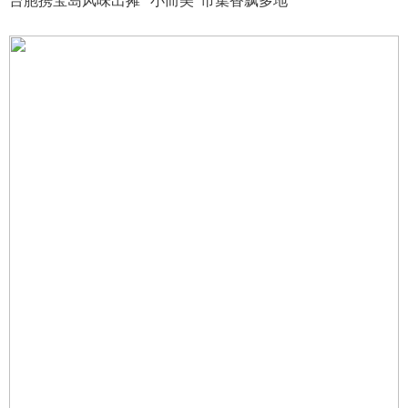
台胞携宝岛风味出摊 “小而美”市集香飘多地