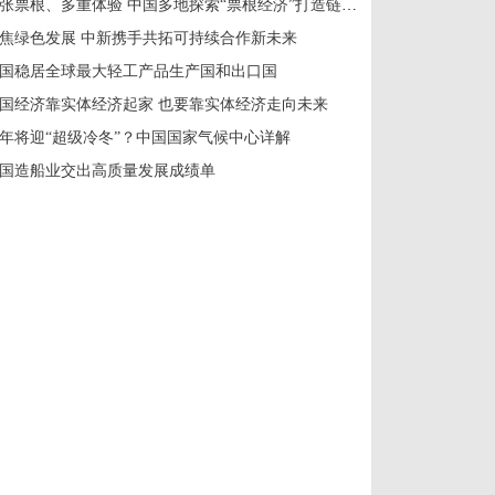
一张票根、多重体验 中国多地探索“票根经济”打造链式消费新场景
焦绿色发展 中新携手共拓可持续合作新未来
国稳居全球最大轻工产品生产国和出口国
国经济靠实体经济起家 也要靠实体经济走向未来
年将迎“超级冷冬”？中国国家气候中心详解
国造船业交出高质量发展成绩单