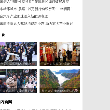
东进入“周期性切换期” 传统景区如何破局发展
东精琢城市“肌理” 以更新行动织密民生“幸福网”
台汽车产业加速驶入新能源赛道
东籍主播返乡赋能消费新业态 助力家乡产业振兴
 片
第十届中国国际版权博览会在
大使夫人探店北京老字号
山东青岛开幕
北京遇寒潮 气温明显下降
秋意渐浓 秦岭腹地层林尽染
国内新闻