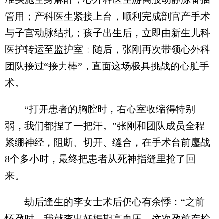
管用；产科医生紧接上台，顺利完成剖宫产手术
与子宫动脉结扎；孩子出生后，立即由新生儿科
医护转运至监护室；随后，张刚再次带领心外科
团队接过“接力棒”，直面这场极具挑战的心脏手
术。
“打开患者的胸腔时，右心室收缩得特别
弱，我们都捏了一把汗。”张刚和团队成员全程
紧绷神经，阻断、切开、缝合，在手术台前鏖战
8个多小时，最终把患者从死神指缝里抢了回
来。
劫后逢生的李女士术后仍心有余悸：“之前
怀孕时，我就查出妊娠期高血压，这次孕前产检